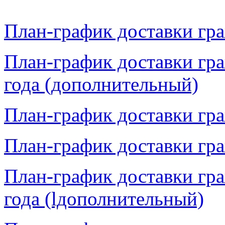
План-график доставки гра
План-график доставки гра
года
(дополнительный)
План-график доставки гра
План-график доставки гра
План-график доставки гра
года
(lдополнительный)