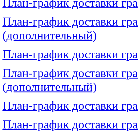
План-график доставки гра
План-график доставки гра
(дополнительный)
План-график доставки гра
План-график доставки гра
(дополнительный)
План-график доставки гра
План-график доставки гра