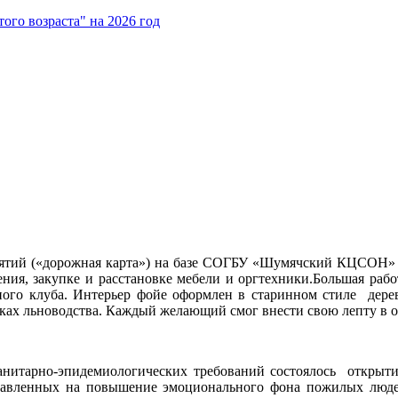
ого возраста" на 2026 год
иятий («дорожная карта») на базе СОГБУ «Шумячский КЦСОН» бы
ения, закупке и расстановке мебели и оргтехники.Большая раб
ного клуба. Интерьер фойе оформлен в старинном стиле дерев
иках льноводства. Каждый желающий смог внести свою лепту в 
санитарно-эпидемиологических требований состоялось открыти
аправленных на повышение эмоционального фона пожилых люд