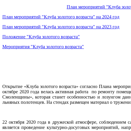
План мероприятий "Клуба золот
План мероприятий "Клуба золотого возраста" на 2024 год
План мероприятий "Клуба золотого возраста" на 2023 год
Положение "Клуба золотого возраста"
Мероприятия "Клуба золотого возраста"
Открытие «Клуба золотого возраста» согласно Плана меропр
октябре 2020 года велась активная работа по ремонту помещ
Смоленщины», которая станет особенностью и лозунгом дан
льняных полотенцев. На стендах размещен материал о тружен
22 октября 2020 года в дружеской атмосфере, соблюдением 
является проведение культурно-досуговых мероприятий, н